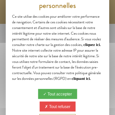
Ce site utilise des cookies pour améliorer votre performance
de navigation. Certains de ces cookies nécessitent votre
consentement et d’autres sont utilisés sur la base de notre
intérêt légitime pour notre site internet. Ces cookies nous
STRATÉGIE MARKETING & DIGITALE À ANGERS
permettent de réaliser des mesures d’audience. Si vous voulez
UNE APPROCHE
consulter notre charte sur la gestion des cookies,
cliquez ici.
Notre site internet collecte votre adresse IP pour assurer la
MULTICANALE
sécurité de notre site sur la base de notre intérêt légitime. Si
vous utilisez notre formulaire de contact, les données saisies
feront l’objet d’un traitement sur la base de l’éxécution pre-
La force de l’Agence 12 Mars repose sur un accompagnement global
contractuelle. Vous pouvez consulter notre politique générale
sur les données personnelles (RGPD) en
permettant d’avoir une vue à 360° de votre projet. En effet, il est
cliquant ici.
important de prendre de la hauteur pour avoir une vision à long terme et
atteindre les objectifs de l’entreprise. Cette approche multicanale de
Tout accepter
l’agence de marketing angevine passe par de l’écoute active sur la
démarche de définition du marketing stratégique permettant ensuite
Tout refuser
une gestion de projet qui englobe l’ensemble des actions marketing qui